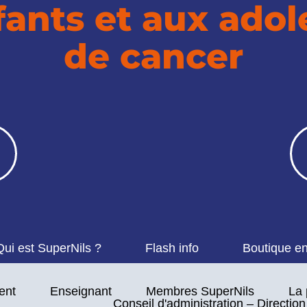
ants et aux adol
de cancer
Qui est SuperNils ?
Flash info
Boutique en
ent
Enseignant
Membres SuperNils
La 
Conseil d'administration – Directio