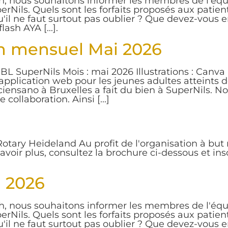
 nous souhaitons informer les membres de l'équi
erNils. Quels sont les forfaits proposés aux patient
u'il ne faut surtout pas oublier ? Que devez-vous 
sh AYA [...].
on mensuel Mai 2026
BL SuperNils Mois : mai 2026 Illustrations : Canv
'application web pour les jeunes adultes atteints de
iensano à Bruxelles a fait du bien à SuperNils. 
ollaboration. Ainsi [...]
otary Heideland Au profit de l'organisation à but 
voir plus, consultez la brochure ci-dessous et i
i 2026
 nous souhaitons informer les membres de l'équi
erNils. Quels sont les forfaits proposés aux patient
u'il ne faut surtout pas oublier ? Que devez-vous 