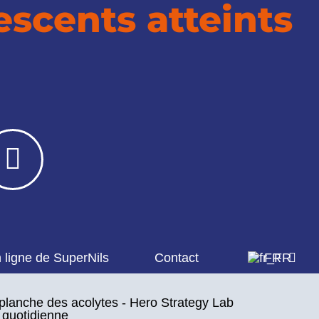
escents atteints
 ligne de SuperNils
Contact
FR
planche des acolytes - Hero Strategy Lab
n quotidienne