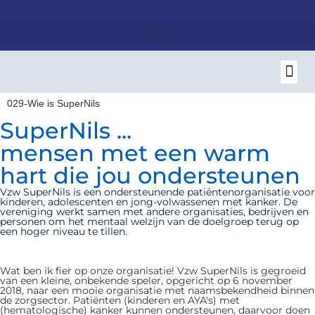
Patiënt-naas
SuperNils leden
Board of Sidekicks – Hero Strategy Lab
Raad van Bestuur – Dagelijks
029-Wie is SuperNils
SuperNils ...
mensen met een warm
hart die jou ondersteunen
Vzw SuperNils is een ondersteunende patiëntenorganisatie voor
kinderen, adolescenten en jong-volwassenen met kanker. De
vereniging werkt samen met andere organisaties, bedrijven en
personen om het mentaal welzijn van de doelgroep terug op
een hoger niveau te tillen.
Wat ben ik fier op onze organisatie! Vzw SuperNils is gegroeid
van een kleine, onbekende speler, opgericht op 6 november
2018, naar een mooie organisatie met naamsbekendheid binnen
de zorgsector. Patiënten (kinderen en AYA's) met
(hematologische) kanker kunnen ondersteunen, daarvoor doen