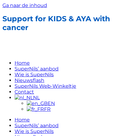
Ga naar de inhoud
Support for KIDS & AYA with
cancer
Home
SuperNils’ aanbod
Wie is SuperNils
Nieuwsflash
SuperNils Web-Winkeltje
Contact
NL
EN
FR
Home
SuperNils’ aanbod
Wie is SuperNils