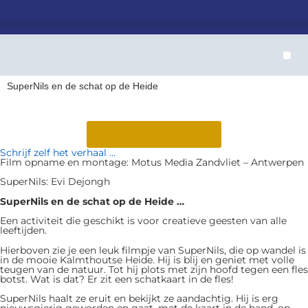
Patiënt-
SuperNils l
Board of Sidekicks – Hero Strategy Lab
Raad van Bestuur – 
SuperNils en de schat op de Heide
Geef jouw feedback
Schrijf zelf het verhaal ...
Film opname en montage: Motus Media Zandvliet – Antwerpen
SuperNils: Evi Dejongh
SuperNils en de schat op de Heide …
Een activiteit die geschikt is voor creatieve geesten van alle
leeftijden.
Hierboven zie je een leuk filmpje van SuperNils, die op wandel is
in de mooie Kalmthoutse Heide. Hij is blij en geniet met volle
teugen van de natuur. Tot hij plots met zijn hoofd tegen een fles
botst. Wat is dat? Er zit een schatkaart in de fles!
SuperNils haalt ze eruit en bekijkt ze aandachtig. Hij is erg
nieuwsgierig geworden en gaat, met de kaart in de hand, op