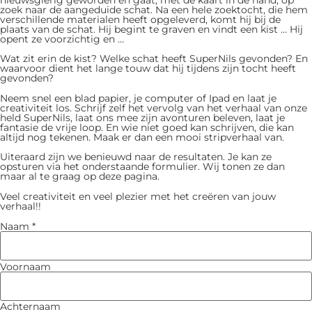
zoek naar de aangeduide schat. Na een hele zoektocht, die hem
verschillende materialen heeft opgeleverd, komt hij bij de
plaats van de schat. Hij begint te graven en vindt een kist … Hij
opent ze voorzichtig en …
Wat zit erin de kist? Welke schat heeft SuperNils gevonden? En
waarvoor dient het lange touw dat hij tijdens zijn tocht heeft
gevonden?
Neem snel een blad papier, je computer of Ipad en laat je
creativiteit los. Schrijf zelf het vervolg van het verhaal van onze
held SuperNils, laat ons mee zijn avonturen beleven, laat je
fantasie de vrije loop. En wie niet goed kan schrijven, die kan
altijd nog tekenen. Maak er dan een mooi stripverhaal van.
Uiteraard zijn we benieuwd naar de resultaten. Je kan ze
opsturen via het onderstaande formulier. Wij tonen ze dan
maar al te graag op deze pagina.
Veel creativiteit en veel plezier met het creëren van jouw
verhaal!!
op
Naam
*
policy
verhaal
Voornaam
Achternaam