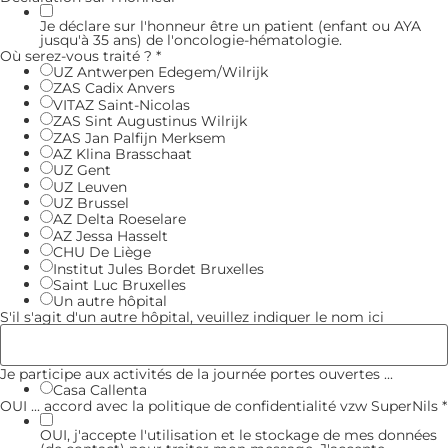
Je déclare sur l'honneur être un patient (enfant ou AYA
jusqu'à 35 ans) de l'oncologie-hématologie.
Où serez-vous traité ?
*
UZ Antwerpen Edegem/Wilrijk
ZAS Cadix Anvers
VITAZ Saint-Nicolas
ZAS Sint Augustinus Wilrijk
ZAS Jan Palfijn Merksem
AZ Klina Brasschaat
UZ Gent
UZ Leuven
UZ Brussel
AZ Delta Roeselare
AZ Jessa Hasselt
CHU De Liège
Institut Jules Bordet Bruxelles
Saint Luc Bruxelles
Un autre hôpital
S'il s'agit d'un autre hôpital, veuillez indiquer le nom ici
Je participe aux activités de la journée portes ouvertes ...
Casa Callenta
OUI ... accord avec la politique de confidentialité vzw SuperNils
*
OUI, j'accepte l'utilisation et le stockage de mes données