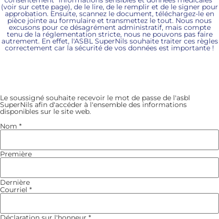
consentement "informations sensibles et données médicales"
(voir sur cette page), de le lire, de le remplir et de le signer pour
approbation. Ensuite, scannez le document, téléchargez-le en
pièce jointe au formulaire et transmettez le tout. Nous nous
excusons pour ce désagrément administratif, mais compte
tenu de la réglementation stricte, nous ne pouvons pas faire
autrement. En effet, l'ASBL SuperNils souhaite traiter ces règles
correctement car la sécurité de vos données est importante !
ondertekende
Le soussigné souhaite recevoir le mot de passe de l'asbl
Policy ander
SuperNils afin d'accéder à l'ensemble des informations
disponibles sur le site web.
Nom
*
Première
Dernière
Courriel
*
Déclaration sur l'honneur
*